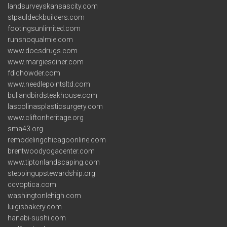
landsurveyskansascity.com
stpauldeckbuilders.com
footingsunlimited.com
runsnoqualmie.com
www.docsdrugs.com
www.margiesdiner.com
fdlchowder.com
www.needlepointsltd.com
bullandbirdsteakhouse.com
lascolinasplasticsurgery.com
www.cliftonheritage.org
sma43.org
remodelingchicagoonline.com
brentwoodyogacenter.com
www.tiptonlandscaping.com
steppingupstewardship.org
ccvoptica.com
washingtonlehigh.com
luigisbakery.com
hanabi-sushi.com