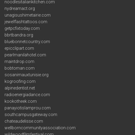
noodlesitaliankitchen.com
nydreamact.org
unagisushimetairie.com
jewelflashtattoos.com
getpcfixtoday.com
bbrtbandra.org
bluebonnetcountry.com
epicclipart.com
pearlmanilahotel.com
maintdrop.com
bobtoman.com
sosanimauxtunisie.org
kogroofing.com
alpinedentist.net
radioenergiadance.com
kookotheek.com
panayiotislamprou.com
southcampusgateway.com
chateaudelisse.com
wellborncommunityassociation.com
wildwoodfilmfestival.com