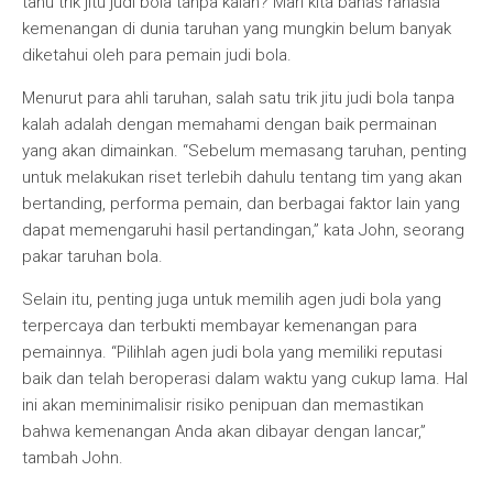
tahu trik jitu judi bola tanpa kalah? Mari kita bahas rahasia
kemenangan di dunia taruhan yang mungkin belum banyak
diketahui oleh para pemain judi bola.
Menurut para ahli taruhan, salah satu trik jitu judi bola tanpa
kalah adalah dengan memahami dengan baik permainan
yang akan dimainkan. “Sebelum memasang taruhan, penting
untuk melakukan riset terlebih dahulu tentang tim yang akan
bertanding, performa pemain, dan berbagai faktor lain yang
dapat memengaruhi hasil pertandingan,” kata John, seorang
pakar taruhan bola.
Selain itu, penting juga untuk memilih agen judi bola yang
terpercaya dan terbukti membayar kemenangan para
pemainnya. “Pilihlah agen judi bola yang memiliki reputasi
baik dan telah beroperasi dalam waktu yang cukup lama. Hal
ini akan meminimalisir risiko penipuan dan memastikan
bahwa kemenangan Anda akan dibayar dengan lancar,”
tambah John.