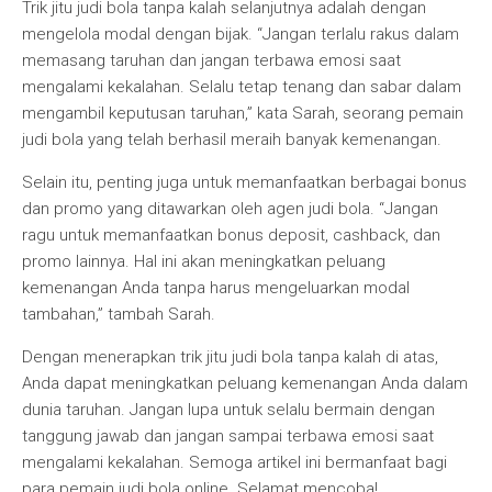
Trik jitu judi bola tanpa kalah selanjutnya adalah dengan
mengelola modal dengan bijak. “Jangan terlalu rakus dalam
memasang taruhan dan jangan terbawa emosi saat
mengalami kekalahan. Selalu tetap tenang dan sabar dalam
mengambil keputusan taruhan,” kata Sarah, seorang pemain
judi bola yang telah berhasil meraih banyak kemenangan.
Selain itu, penting juga untuk memanfaatkan berbagai bonus
dan promo yang ditawarkan oleh agen judi bola. “Jangan
ragu untuk memanfaatkan bonus deposit, cashback, dan
promo lainnya. Hal ini akan meningkatkan peluang
kemenangan Anda tanpa harus mengeluarkan modal
tambahan,” tambah Sarah.
Dengan menerapkan trik jitu judi bola tanpa kalah di atas,
Anda dapat meningkatkan peluang kemenangan Anda dalam
dunia taruhan. Jangan lupa untuk selalu bermain dengan
tanggung jawab dan jangan sampai terbawa emosi saat
mengalami kekalahan. Semoga artikel ini bermanfaat bagi
para pemain judi bola online. Selamat mencoba!