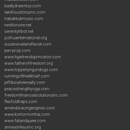
badlydrawntoy.com
lakehoustonumc.com
habakkukmusic.com
nexttonone.net
serenityhbot.net
joshuainternational.org
susansnailandfacial.com
pen-prop.com
www.tigertrendsprinceton.com
www.fathers4freedom.org
www.topperlyngundogs.com
runningoftheelkhalf.com
jeffdunaheerealty.com
peacestrengthyoga.com
freedomfinancialsolutionsinc.com
flexfoldtraps.com
amendsracingengines.com
www.kortormorthai.com
www.fatandqueer.com
anneashleyumc.org