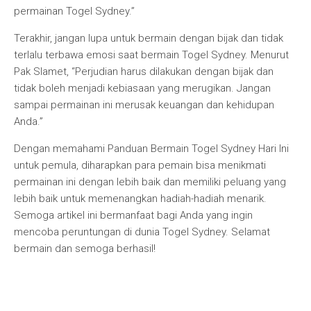
permainan Togel Sydney.”
Terakhir, jangan lupa untuk bermain dengan bijak dan tidak
terlalu terbawa emosi saat bermain Togel Sydney. Menurut
Pak Slamet, “Perjudian harus dilakukan dengan bijak dan
tidak boleh menjadi kebiasaan yang merugikan. Jangan
sampai permainan ini merusak keuangan dan kehidupan
Anda.”
Dengan memahami Panduan Bermain Togel Sydney Hari Ini
untuk pemula, diharapkan para pemain bisa menikmati
permainan ini dengan lebih baik dan memiliki peluang yang
lebih baik untuk memenangkan hadiah-hadiah menarik.
Semoga artikel ini bermanfaat bagi Anda yang ingin
mencoba peruntungan di dunia Togel Sydney. Selamat
bermain dan semoga berhasil!