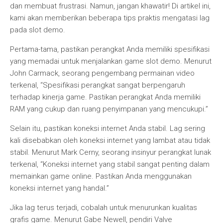
dan membuat frustrasi. Namun, jangan khawatir! Di artikel ini,
kami akan memberikan beberapa tips praktis mengatasi lag
pada slot demo.
Pertama-tama, pastikan perangkat Anda memiliki spesifikasi
yang memadai untuk menjalankan game slot demo. Menurut
John Carmack, seorang pengembang permainan video
terkenal, “Spesifikasi perangkat sangat berpengaruh
terhadap kinerja game. Pastikan perangkat Anda memiliki
RAM yang cukup dan ruang penyimpanan yang mencukupi.”
Selain itu, pastikan koneksi internet Anda stabil. Lag sering
kali disebabkan oleh koneksi internet yang lambat atau tidak
stabil. Menurut Mark Cerny, seorang insinyur perangkat lunak
terkenal, “Koneksi internet yang stabil sangat penting dalam
memainkan game online. Pastikan Anda menggunakan
koneksi internet yang handal.”
Jika lag terus terjadi, cobalah untuk menurunkan kualitas
grafis game. Menurut Gabe Newell, pendiri Valve