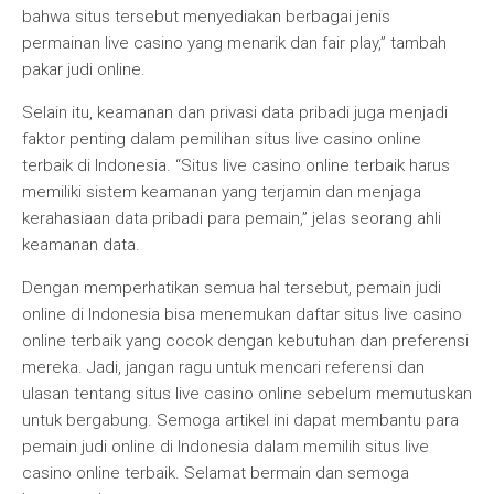
bahwa situs tersebut menyediakan berbagai jenis
permainan live casino yang menarik dan fair play,” tambah
pakar judi online.
Selain itu, keamanan dan privasi data pribadi juga menjadi
faktor penting dalam pemilihan situs live casino online
terbaik di Indonesia. “Situs live casino online terbaik harus
memiliki sistem keamanan yang terjamin dan menjaga
kerahasiaan data pribadi para pemain,” jelas seorang ahli
keamanan data.
Dengan memperhatikan semua hal tersebut, pemain judi
online di Indonesia bisa menemukan daftar situs live casino
online terbaik yang cocok dengan kebutuhan dan preferensi
mereka. Jadi, jangan ragu untuk mencari referensi dan
ulasan tentang situs live casino online sebelum memutuskan
untuk bergabung. Semoga artikel ini dapat membantu para
pemain judi online di Indonesia dalam memilih situs live
casino online terbaik. Selamat bermain dan semoga