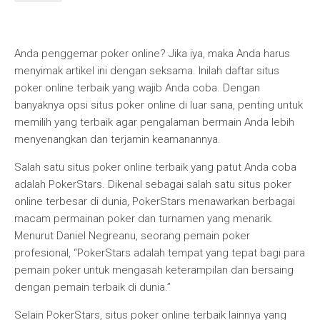
Anda penggemar poker online? Jika iya, maka Anda harus
menyimak artikel ini dengan seksama. Inilah daftar situs
poker online terbaik yang wajib Anda coba. Dengan
banyaknya opsi situs poker online di luar sana, penting untuk
memilih yang terbaik agar pengalaman bermain Anda lebih
menyenangkan dan terjamin keamanannya.
Salah satu situs poker online terbaik yang patut Anda coba
adalah PokerStars. Dikenal sebagai salah satu situs poker
online terbesar di dunia, PokerStars menawarkan berbagai
macam permainan poker dan turnamen yang menarik.
Menurut Daniel Negreanu, seorang pemain poker
profesional, “PokerStars adalah tempat yang tepat bagi para
pemain poker untuk mengasah keterampilan dan bersaing
dengan pemain terbaik di dunia.”
Selain PokerStars, situs poker online terbaik lainnya yang