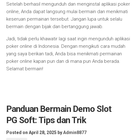
Setelah berhasil mengunduh dan menginstal aplikasi poker
online, Anda dapat langsung mulai bermain dan menikmati
keseruan permainan tersebut. Jangan lupa untuk selalu
bermain dengan bijak dan bertanggung jawab.
Jadi, tidak perlu khawatir lagi saat ingin mengunduh aplikasi
poker online di Indonesia. Dengan mengikuti cara mudah
yang saya berikan tadi, Anda bisa menikmati permainan
poker online kapan pun dan di mana pun Anda berada.
Selamat bermain!
Panduan Bermain Demo Slot
PG Soft: Tips dan Trik
Posted on April 28, 2025
by
Admin8877