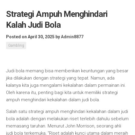
Strategi Ampuh Menghindari
Kalah Judi Bola
Posted on April 30, 2025
by
Admin8877
Gambling
Judi bola memang bisa memberikan keuntungan yang besar
jika dilakukan dengan strategi yang tepat. Namun, ada
kalanya kita juga mengalami kekalahan dalam permainan ini.
Oleh karena itu, penting bagi kita untuk memiliki strategi
ampuh menghindari kekalahan dalam judi bola.
Salah satu strategi ampuh menghindari kekalahan dalam judi
bola adalah dengan melakukan riset terlebih dahulu sebelum
memasang taruhan. Menurut John Morrison, seorang ahli
judi bola terkemuka, “Riset adalah kunci utama dalam meraih