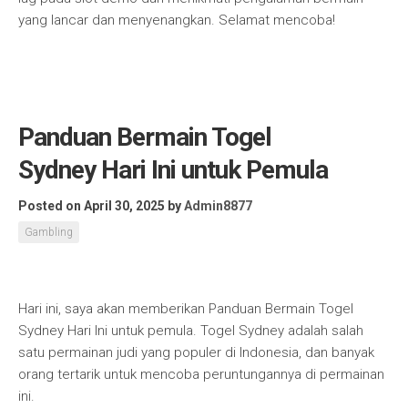
yang lancar dan menyenangkan. Selamat mencoba!
Panduan Bermain Togel
Sydney Hari Ini untuk Pemula
Posted on April 30, 2025
by
Admin8877
Gambling
Hari ini, saya akan memberikan Panduan Bermain Togel
Sydney Hari Ini untuk pemula. Togel Sydney adalah salah
satu permainan judi yang populer di Indonesia, dan banyak
orang tertarik untuk mencoba peruntungannya di permainan
ini.