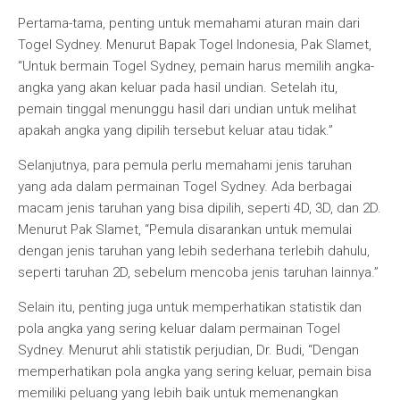
Pertama-tama, penting untuk memahami aturan main dari
Togel Sydney. Menurut Bapak Togel Indonesia, Pak Slamet,
“Untuk bermain Togel Sydney, pemain harus memilih angka-
angka yang akan keluar pada hasil undian. Setelah itu,
pemain tinggal menunggu hasil dari undian untuk melihat
apakah angka yang dipilih tersebut keluar atau tidak.”
Selanjutnya, para pemula perlu memahami jenis taruhan
yang ada dalam permainan Togel Sydney. Ada berbagai
macam jenis taruhan yang bisa dipilih, seperti 4D, 3D, dan 2D.
Menurut Pak Slamet, “Pemula disarankan untuk memulai
dengan jenis taruhan yang lebih sederhana terlebih dahulu,
seperti taruhan 2D, sebelum mencoba jenis taruhan lainnya.”
Selain itu, penting juga untuk memperhatikan statistik dan
pola angka yang sering keluar dalam permainan Togel
Sydney. Menurut ahli statistik perjudian, Dr. Budi, “Dengan
memperhatikan pola angka yang sering keluar, pemain bisa
memiliki peluang yang lebih baik untuk memenangkan