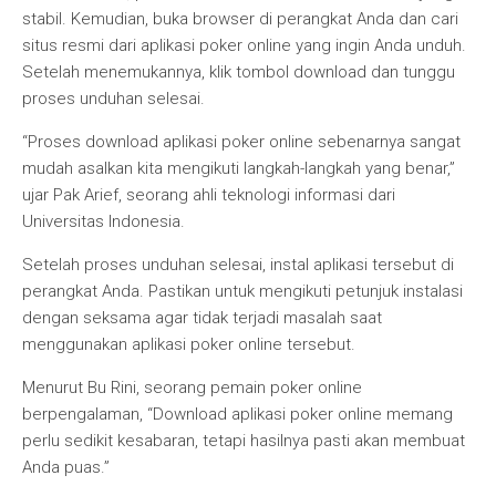
stabil. Kemudian, buka browser di perangkat Anda dan cari
situs resmi dari aplikasi poker online yang ingin Anda unduh.
Setelah menemukannya, klik tombol download dan tunggu
proses unduhan selesai.
“Proses download aplikasi poker online sebenarnya sangat
mudah asalkan kita mengikuti langkah-langkah yang benar,”
ujar Pak Arief, seorang ahli teknologi informasi dari
Universitas Indonesia.
Setelah proses unduhan selesai, instal aplikasi tersebut di
perangkat Anda. Pastikan untuk mengikuti petunjuk instalasi
dengan seksama agar tidak terjadi masalah saat
menggunakan aplikasi poker online tersebut.
Menurut Bu Rini, seorang pemain poker online
berpengalaman, “Download aplikasi poker online memang
perlu sedikit kesabaran, tetapi hasilnya pasti akan membuat
Anda puas.”