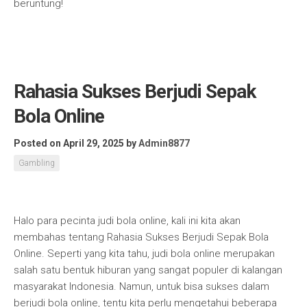
beruntung!
Rahasia Sukses Berjudi Sepak
Bola Online
Posted on April 29, 2025
by
Admin8877
Gambling
Halo para pecinta judi bola online, kali ini kita akan
membahas tentang Rahasia Sukses Berjudi Sepak Bola
Online. Seperti yang kita tahu, judi bola online merupakan
salah satu bentuk hiburan yang sangat populer di kalangan
masyarakat Indonesia. Namun, untuk bisa sukses dalam
berjudi bola online, tentu kita perlu mengetahui beberapa