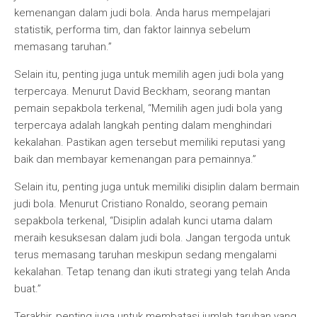
kemenangan dalam judi bola. Anda harus mempelajari
statistik, performa tim, dan faktor lainnya sebelum
memasang taruhan.”
Selain itu, penting juga untuk memilih agen judi bola yang
terpercaya. Menurut David Beckham, seorang mantan
pemain sepakbola terkenal, “Memilih agen judi bola yang
terpercaya adalah langkah penting dalam menghindari
kekalahan. Pastikan agen tersebut memiliki reputasi yang
baik dan membayar kemenangan para pemainnya.”
Selain itu, penting juga untuk memiliki disiplin dalam bermain
judi bola. Menurut Cristiano Ronaldo, seorang pemain
sepakbola terkenal, “Disiplin adalah kunci utama dalam
meraih kesuksesan dalam judi bola. Jangan tergoda untuk
terus memasang taruhan meskipun sedang mengalami
kekalahan. Tetap tenang dan ikuti strategi yang telah Anda
buat.”
Terakhir, penting juga untuk membatasi jumlah taruhan yang