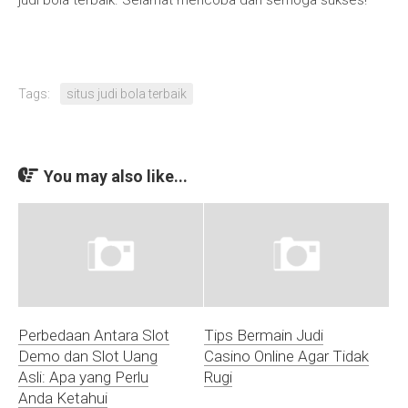
judi bola terbaik. Selamat mencoba dan semoga sukses!
Tags:
situs judi bola terbaik
You may also like...
Perbedaan Antara Slot
Tips Bermain Judi
Demo dan Slot Uang
Casino Online Agar Tidak
Asli: Apa yang Perlu
Rugi
Anda Ketahui