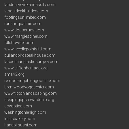
landsurveyskansascity.com
stpauldeckbuilders.com
footingsunlimited.com
runsnoqualmie.com
www.docsdrugs.com
www.margiesdiner.com
fdlchowder.com
www.needlepointsltd.com
bullandbirdsteakhouse.com
lascolinasplasticsurgery.com
www.cliftonheritage.org
sma43.org
remodelingchicagoonline.com
brentwoodyogacenter.com
www.tiptonlandscaping.com
steppingupstewardship.org
ccvoptica.com
washingtonlehigh.com
luigisbakery.com
hanabi-sushi.com