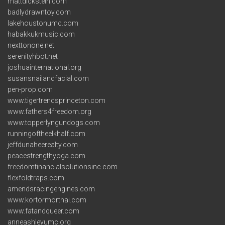
mattdickstein.com
badlydrawntoy.com
lakehoustonumc.com
habakkukmusic.com
nexttonone.net
serenityhbot.net
joshuainternational.org
susansnailandfacial.com
pen-prop.com
www.tigertrendsprinceton.com
www.fathers4freedom.org
www.topperlyngundogs.com
runningoftheelkhalf.com
jeffdunaheerealty.com
peacestrengthyoga.com
freedomfinancialsolutionsinc.com
flexfoldtraps.com
amendsracingengines.com
www.kortormorthai.com
www.fatandqueer.com
anneashleyumc.org