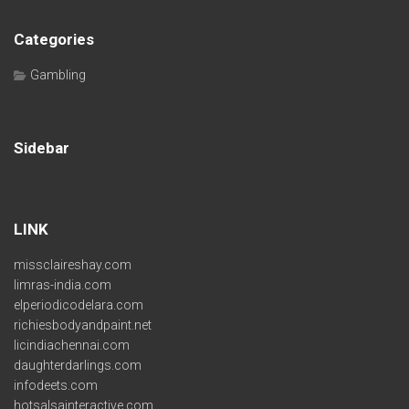
Categories
Gambling
Sidebar
LINK
missclaireshay.com
limras-india.com
elperiodicodelara.com
richiesbodyandpaint.net
licindiachennai.com
daughterdarlings.com
infodeets.com
hotsalsainteractive.com