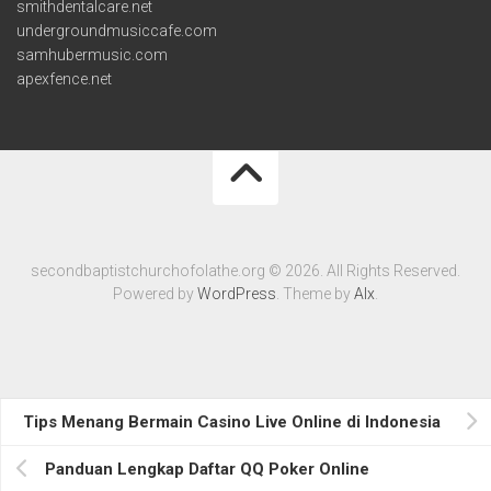
smithdentalcare.net
undergroundmusiccafe.com
samhubermusic.com
apexfence.net
secondbaptistchurchofolathe.org © 2026. All Rights Reserved.
Powered by
WordPress
. Theme by
Alx
.
Tips Menang Bermain Casino Live Online di Indonesia
Panduan Lengkap Daftar QQ Poker Online