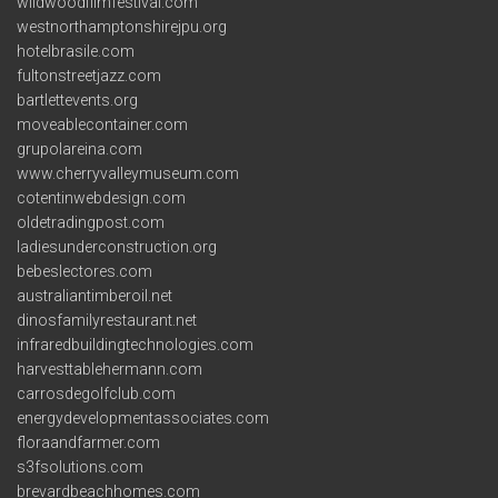
wildwoodfilmfestival.com
westnorthamptonshirejpu.org
hotelbrasile.com
fultonstreetjazz.com
bartlettevents.org
moveablecontainer.com
grupolareina.com
www.cherryvalleymuseum.com
cotentinwebdesign.com
oldetradingpost.com
ladiesunderconstruction.org
bebeslectores.com
australiantimberoil.net
dinosfamilyrestaurant.net
infraredbuildingtechnologies.com
harvesttablehermann.com
carrosdegolfclub.com
energydevelopmentassociates.com
floraandfarmer.com
s3fsolutions.com
brevardbeachhomes.com