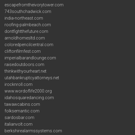
escapefromtheivorytower.com
743southchadwick.com
india-northeast.com
roofing-palmbeach.com
dontfightthefuture.com
arnoldhomesltd.com
coloredpencilcentral.com
cliftonfilmfest.com
imperialbarandlounge.com
raisedoutdoors.com
thinkwithyourheart.net
utahbankruptcyattorneys.net
irocknroll.com
www.wordoflife2000.org
idahosquaredancing.com
tawawcabins.com
folksemantic.com
sardosbar.com
italianvolt.com
berkshirealarmssystems.com