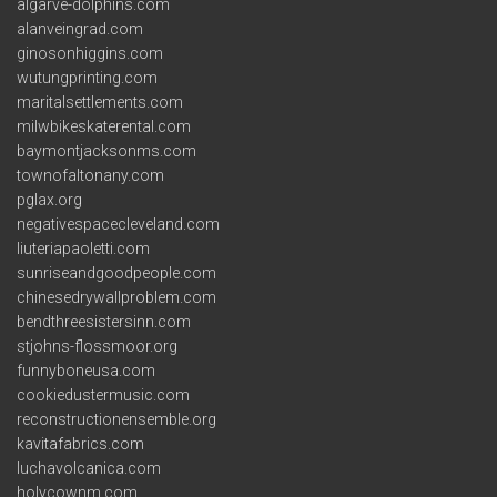
algarve-dolphins.com
alanveingrad.com
ginosonhiggins.com
wutungprinting.com
maritalsettlements.com
milwbikeskaterental.com
baymontjacksonms.com
townofaltonany.com
pglax.org
negativespacecleveland.com
liuteriapaoletti.com
sunriseandgoodpeople.com
chinesedrywallproblem.com
bendthreesistersinn.com
stjohns-flossmoor.org
funnyboneusa.com
cookiedustermusic.com
reconstructionensemble.org
kavitafabrics.com
luchavolcanica.com
holycownm.com