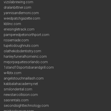
vizslabrewing.com
dralanbittner.com
yannisandlemoni.com
weedpatchgazette.com
kblinc.com
eriesingletrack.com
pamperedpetsnorthport.com
rosiemade.com
tupelodoughnuts.com
olathekidsdentistry.com
hanleyfuneralhomeinc.com
mejorpaquetesorlando.com
1stand10sportsbarandgrill.com
w4btx.com
angelstouchnaillash.com
kabbalahacademy.net
smilondental.com
newstarcollision.com
sasrentals.com
secondsighttechnology.com
michaelsarver.com