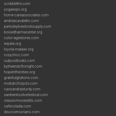
scribblefire.com
yogaexpo.org
home-careassociates.com
andreacavaletto.com
parksleylivestocksupply.com
boisedharmacenter.org
color-agestores.com
wipala.org
loyola-malawi.org
rosychicc.com
outpostboats.com
bytheendoftonight.com
hopeinthecities.org
gratefulgluttons.com
mobdroforpctv.com
cassandrasturdy.com
sanbenitoolivefestival.com
classicmoviestills.com
cafecolada.com
discoversoriano.com