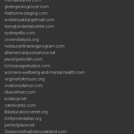
greengeckogrocer.com
hlathome-staging.com
wokteriyakitargetmall.com
lexingtondentalcenter.com
sydneyellis.com
crowndialysis.org
restauranttrainingprogram.com
allamericanpoolservice.net
jewishpenicillin.com
tomsavagestudios.com
womens-wellbeing-and-mental-health.com
virginiafolkmusic.org
ovationsdance.com
ribandrhein.com
kolekcje.net
catolicanto.com
lbkeducationcenter.org
trinityriverdallas.org
perfectplace.net
3seasonsthaibistrooakland.com