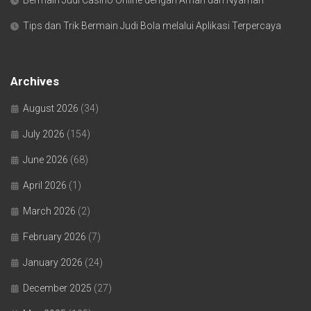
Tips dan Trik Bermain Judi Bola melalui Aplikasi Terpercaya
Archives
August 2026
(34)
July 2026
(154)
June 2026
(68)
April 2026
(1)
March 2026
(2)
February 2026
(7)
January 2026
(24)
December 2025
(27)