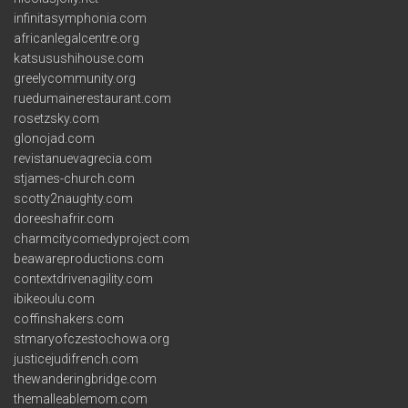
infinitasymphonia.com
africanlegalcentre.org
katsusushihouse.com
greelycommunity.org
ruedumainerestaurant.com
rosetzsky.com
glonojad.com
revistanuevagrecia.com
stjames-church.com
scotty2naughty.com
doreeshafrir.com
charmcitycomedyproject.com
beawareproductions.com
contextdrivenagility.com
ibikeoulu.com
coffinshakers.com
stmaryofczestochowa.org
justicejudifrench.com
thewanderingbridge.com
themalleablemom.com