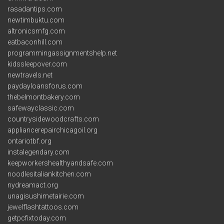
rasadantips.com
newtimbuktu.com
altronicsmfg.com
eatbaconhill.com
programmingassignmentshelp.net
kidssleepover.com
newtravels.net
paydayloansforus.com
thebelmontbakery.com
safewayclassic.com
countrysidewoodcrafts.com
appliancerepairchicagoil.org
ontariotbf.org
instalegendary.com
keepworkershealthyandsafe.com
noodlesitaliankitchen.com
nydreamact.org
unagisushimetairie.com
jewelflashtattoos.com
getpcfixtoday.com