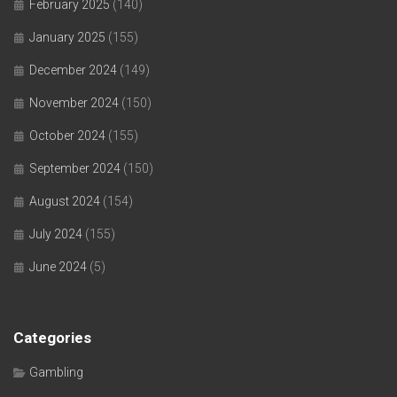
February 2025
(140)
January 2025
(155)
December 2024
(149)
November 2024
(150)
October 2024
(155)
September 2024
(150)
August 2024
(154)
July 2024
(155)
June 2024
(5)
Categories
Gambling