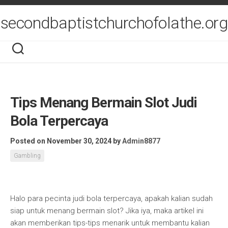
Skip
to
secondbaptistchurchofolathe.org
content
Tips Menang Bermain Slot Judi
Bola Terpercaya
Posted on November 30, 2024
by
Admin8877
Gambling
Halo para pecinta judi bola terpercaya, apakah kalian sudah
siap untuk menang bermain slot? Jika iya, maka artikel ini
akan memberikan tips-tips menarik untuk membantu kalian