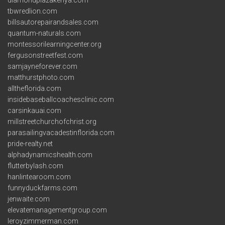
tbwredlion.com
billsautorepairandsales.com
quantum-naturals.com
montessorilearningcenter.org
fergusonstreetfest.com
samjayneforever.com
matthurstphoto.com
alltheflorida.com
insidebaseballcoachesclinic.com
carsinkauai.com
millstreetchurchofchrist.org
parasailingvacadestinflorida.com
pride-realty.net
alphadynamicshealth.com
flutterbylash.com
hanlintearoom.com
funnyduckfarms.com
jenwaite.com
elevatemanagementgroup.com
leroyzimmerman.com