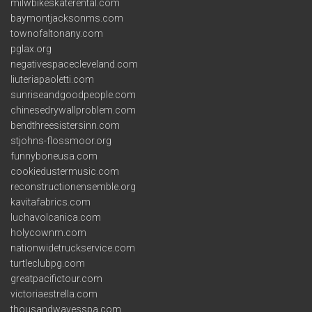
milwbikeskaterental.com
baymontjacksonms.com
townofaltonany.com
pglax.org
negativespacecleveland.com
liuteriapaoletti.com
sunriseandgoodpeople.com
chinesedrywallproblem.com
bendthreesistersinn.com
stjohns-flossmoor.org
funnyboneusa.com
cookiedustermusic.com
reconstructionensemble.org
kavitafabrics.com
luchavolcanica.com
holycownm.com
nationwidetruckservice.com
turtleclubpg.com
greatpacifictour.com
victoriaestrella.com
thousandwavesspa.com