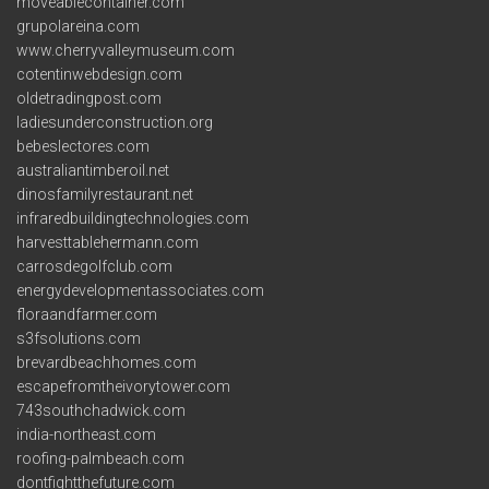
moveablecontainer.com
grupolareina.com
www.cherryvalleymuseum.com
cotentinwebdesign.com
oldetradingpost.com
ladiesunderconstruction.org
bebeslectores.com
australiantimberoil.net
dinosfamilyrestaurant.net
infraredbuildingtechnologies.com
harvesttablehermann.com
carrosdegolfclub.com
energydevelopmentassociates.com
floraandfarmer.com
s3fsolutions.com
brevardbeachhomes.com
escapefromtheivorytower.com
743southchadwick.com
india-northeast.com
roofing-palmbeach.com
dontfightthefuture.com