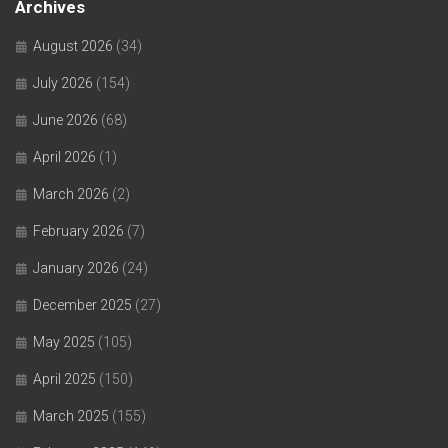
Archives
August 2026
(34)
July 2026
(154)
June 2026
(68)
April 2026
(1)
March 2026
(2)
February 2026
(7)
January 2026
(24)
December 2025
(27)
May 2025
(105)
April 2025
(150)
March 2025
(155)