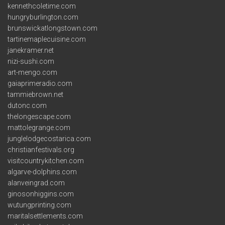
kennethcoletime.com
hungryburlington.com
brunswickatlongstown.com
tartinemaplecuisine.com
janekramer.net
nizi-sushi.com
art-mengo.com
gaiaprimeradio.com
tammiebrown.net
dutonc.com
thelongescape.com
mattolegrange.com
junglelodgecostarica.com
christianfestivals.org
visitcountrykitchen.com
algarve-dolphins.com
alanveingrad.com
ginosonhiggins.com
wutungprinting.com
maritalsettlements.com