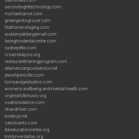
secondsighttechnology.com
michaelsarver.com
greengeckogrocer.com
hlathome-staging.com
wokteriyakitargetmall.com
lexingtondentalcenter.com
sydneyellis.com
crowndialysis.org
restauranttrainingprogram.com
allamericanpoolservice.net
jewishpenicillin.com
tomsavagestudios.com
womens-wellbeing-and-mental-health.com
virginiafolkmusic.org
ovationsdance.com
ribandrhein.com
kolekcje.net
catolicanto.com
lbkeducationcenter.org
trinityriverdallas.org