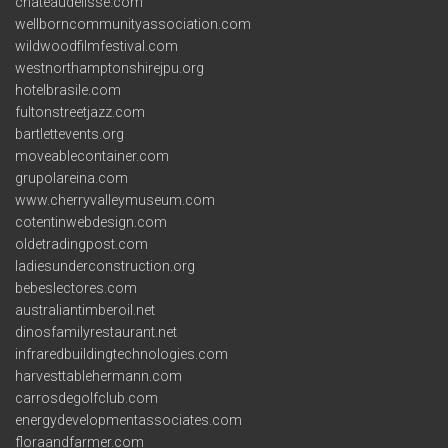
chateaudelisse.com
wellborncommunityassociation.com
wildwoodfilmfestival.com
westnorthamptonshirejpu.org
hotelbrasile.com
fultonstreetjazz.com
bartlettevents.org
moveablecontainer.com
grupolareina.com
www.cherryvalleymuseum.com
cotentinwebdesign.com
oldetradingpost.com
ladiesunderconstruction.org
bebeslectores.com
australiantimberoil.net
dinosfamilyrestaurant.net
infraredbuildingtechnologies.com
harvesttablehermann.com
carrosdegolfclub.com
energydevelopmentassociates.com
floraandfarmer.com