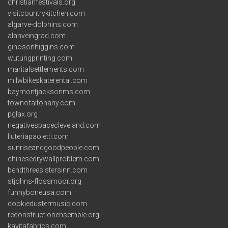
christianfestivals.org
visitcountrykitchen.com
algarve-dolphins.com
alanveingrad.com
ginosonhiggins.com
wutungprinting.com
maritalsettlements.com
milwbikeskaterental.com
baymontjacksonms.com
townofaltonany.com
pglax.org
negativespacecleveland.com
liuteriapaoletti.com
sunriseandgoodpeople.com
chinesedrywallproblem.com
bendthreesistersinn.com
stjohns-flossmoor.org
funnyboneusa.com
cookiedustermusic.com
reconstructionensemble.org
kavitafabrics.com