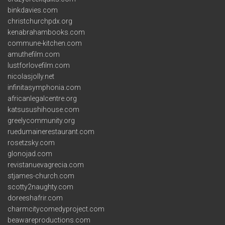
binkdavies.com
christchurchpdx.org
kenabrahambooks.com
commune-kitchen.com
amuthefilm.com
lustforlovefilm.com
nicolasjolly.net
infinitasymphonia.com
africanlegalcentre.org
katsusushihouse.com
greelycommunity.org
ruedumainerestaurant.com
rosetzsky.com
glonojad.com
revistanuevagrecia.com
stjames-church.com
scotty2naughty.com
doreeshafrir.com
charmcitycomedyproject.com
beawareproductions.com