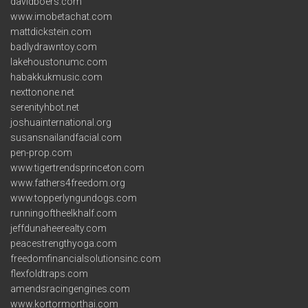
davidboers.com
www.imobetachat.com
mattdickstein.com
badlydrawntoy.com
lakehoustonumc.com
habakkukmusic.com
nexttonone.net
serenityhbot.net
joshuainternational.org
susansnailandfacial.com
pen-prop.com
www.tigertrendsprinceton.com
www.fathers4freedom.org
www.topperlyngundogs.com
runningoftheelkhalf.com
jeffdunaheerealty.com
peacestrengthyoga.com
freedomfinancialsolutionsinc.com
flexfoldtraps.com
amendsracingengines.com
www.kortormorthai.com