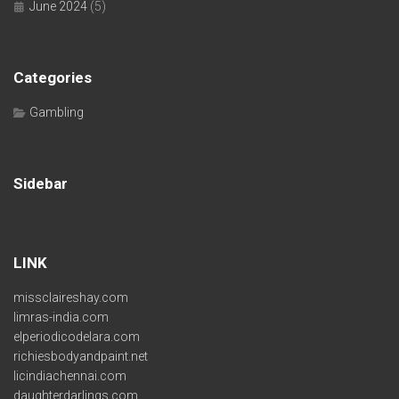
June 2024
(5)
Categories
Gambling
Sidebar
LINK
missclaireshay.com
limras-india.com
elperiodicodelara.com
richiesbodyandpaint.net
licindiachennai.com
daughterdarlings.com