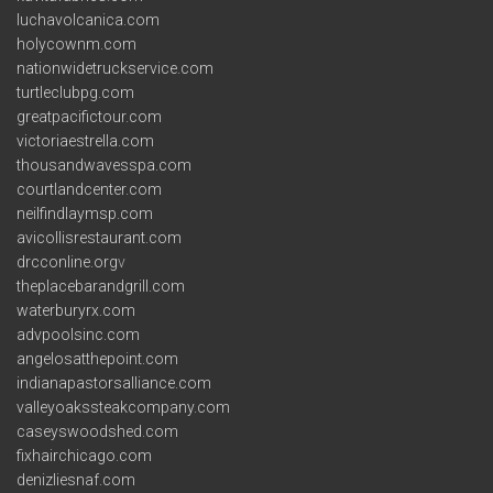
luchavolcanica.com
holycownm.com
nationwidetruckservice.com
turtleclubpg.com
greatpacifictour.com
victoriaestrella.com
thousandwavesspa.com
courtlandcenter.com
neilfindlaymsp.com
avicollisrestaurant.com
drcconline.org
v
theplacebarandgrill.com
waterburyrx.com
advpoolsinc.com
angelosatthepoint.com
indianapastorsalliance.com
valleyoakssteakcompany.com
caseyswoodshed.com
fixhairchicago.com
denizliesnaf.com