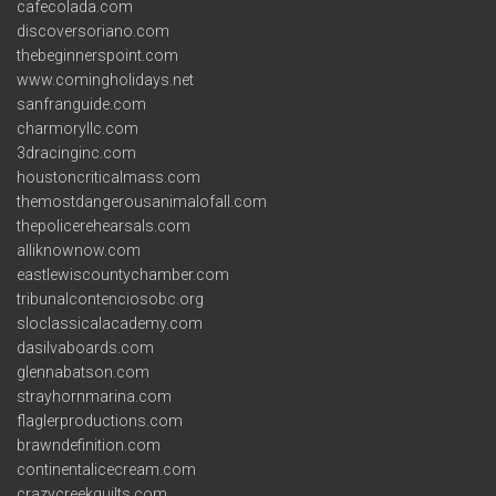
cafecolada.com
discoversoriano.com
thebeginnerspoint.com
www.comingholidays.net
sanfranguide.com
charmoryllc.com
3dracinginc.com
houstoncriticalmass.com
themostdangerousanimalofall.com
thepolicerehearsals.com
alliknownow.com
eastlewiscountychamber.com
tribunalcontenciosobc.org
sloclassicalacademy.com
dasilvaboards.com
glennabatson.com
strayhornmarina.com
flaglerproductions.com
brawndefinition.com
continentalicecream.com
crazycreekquilts.com