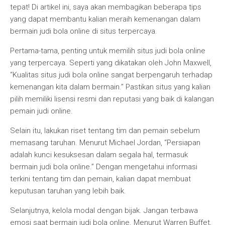
tepat! Di artikel ini, saya akan membagikan beberapa tips
yang dapat membantu kalian meraih kemenangan dalam
bermain judi bola online di situs terpercaya.
Pertama-tama, penting untuk memilih situs judi bola online
yang terpercaya. Seperti yang dikatakan oleh John Maxwell,
“Kualitas situs judi bola online sangat berpengaruh terhadap
kemenangan kita dalam bermain.” Pastikan situs yang kalian
pilih memiliki lisensi resmi dan reputasi yang baik di kalangan
pemain judi online.
Selain itu, lakukan riset tentang tim dan pemain sebelum
memasang taruhan. Menurut Michael Jordan, “Persiapan
adalah kunci kesuksesan dalam segala hal, termasuk
bermain judi bola online.” Dengan mengetahui informasi
terkini tentang tim dan pemain, kalian dapat membuat
keputusan taruhan yang lebih baik.
Selanjutnya, kelola modal dengan bijak. Jangan terbawa
emosi saat bermain judi bola online. Menurut Warren Buffet,