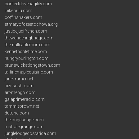
contextdrivenagility.com
ibikeoulu.com
coffinshakers.com
stmaryofczestochowa.org
justicejudifrench.com
thewanderingbridge.com
themalleablemom.com
kennethcoletime.com
hungryburlington.com
brunswickatlongstown.com
tartinemaplecuisine.com
janekramer.net
nizi-sushi.com
art-mengo.com
gaiaprimeradio.com
tammiebrown.net
dutonc.com
thelongescape.com
mattolegrange.com
junglelodgecostarica.com