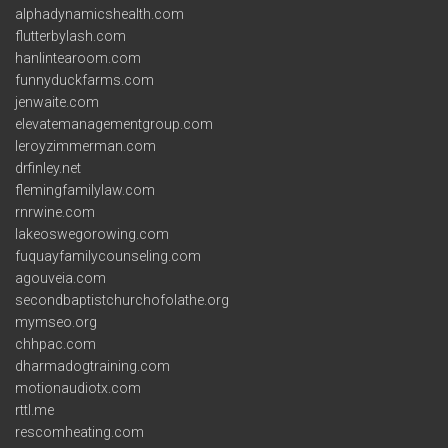
alphadynamicshealth.com
flutterbylash.com
hanlintearoom.com
funnyduckfarms.com
jenwaite.com
elevatemanagementgroup.com
leroyzimmerman.com
drfinley.net
flemingfamilylaw.com
rnrwine.com
lakeoswegorowing.com
fuquayfamilycounseling.com
agouveia.com
secondbaptistchurchofolathe.org
mymseo.org
chhpac.com
dharmadogtraining.com
motionaudiotx.com
rttl.me
rescomheating.com