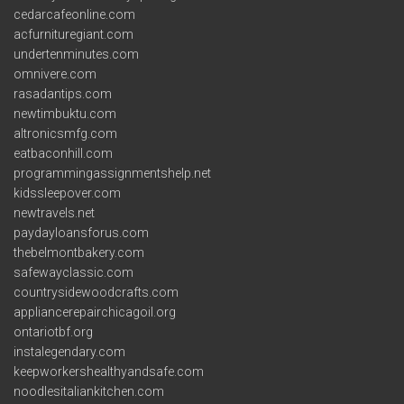
cedarcafeonline.com
acfurnituregiant.com
undertenminutes.com
omnivere.com
rasadantips.com
newtimbuktu.com
altronicsmfg.com
eatbaconhill.com
programmingassignmentshelp.net
kidssleepover.com
newtravels.net
paydayloansforus.com
thebelmontbakery.com
safewayclassic.com
countrysidewoodcrafts.com
appliancerepairchicagoil.org
ontariotbf.org
instalegendary.com
keepworkershealthyandsafe.com
noodlesitaliankitchen.com