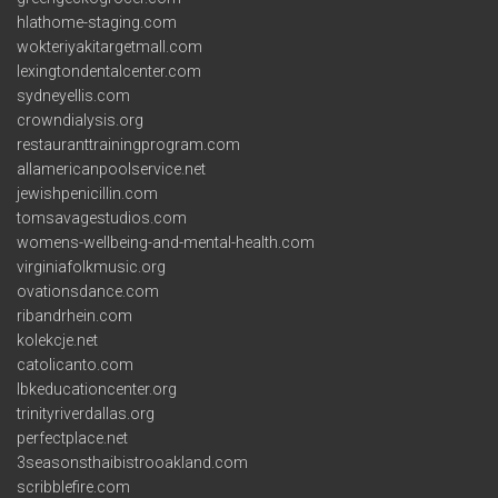
hlathome-staging.com
wokteriyakitargetmall.com
lexingtondentalcenter.com
sydneyellis.com
crowndialysis.org
restauranttrainingprogram.com
allamericanpoolservice.net
jewishpenicillin.com
tomsavagestudios.com
womens-wellbeing-and-mental-health.com
virginiafolkmusic.org
ovationsdance.com
ribandrhein.com
kolekcje.net
catolicanto.com
lbkeducationcenter.org
trinityriverdallas.org
perfectplace.net
3seasonsthaibistrooakland.com
scribblefire.com