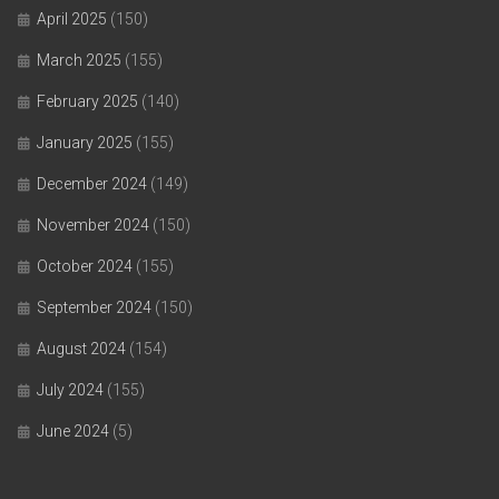
April 2025
(150)
March 2025
(155)
February 2025
(140)
January 2025
(155)
December 2024
(149)
November 2024
(150)
October 2024
(155)
September 2024
(150)
August 2024
(154)
July 2024
(155)
June 2024
(5)