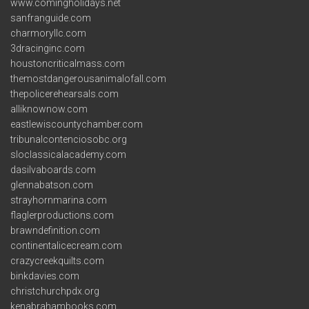
www.comingholidays.net
sanfranguide.com
charmoryllc.com
3dracinginc.com
houstoncriticalmass.com
themostdangerousanimalofall.com
thepolicerehearsals.com
alliknownow.com
eastlewiscountychamber.com
tribunalcontenciosobc.org
sloclassicalacademy.com
dasilvaboards.com
glennabatson.com
strayhornmarina.com
flaglerproductions.com
brawndefinition.com
continentalicecream.com
crazycreekquilts.com
binkdavies.com
christchurchpdx.org
kenabrahambooks.com