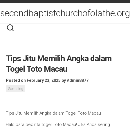
Skip
to
secondbaptistchurchofolathe.org
content
Tips Jitu Memilih Angka dalam
Togel Toto Macau
Posted on February 23, 2025
by
Admin8877
Gambling
Tips Jitu Memilih Angka dalam Togel Toto Macau
Halo para pecinta togel Toto Macau! Jika Anda sering