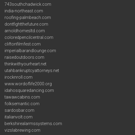
743southchadwick.com
india-northeast.com
roofing-palmbeach.com
dontfightthefuture.com
arnoldhomesltd.com
coloredpencilcentral.com
cliftonfilmfest.com
imperialbarandlounge.com
raisedoutdoors.com
thinkwithyourheart.net
utahbankruptcyattorneys.net
irocknroll.com
www.wordoflife2000.org
idahosquaredancing.com
tawawcabins.com
folksemantic.com
sardosbar.com
italianvolt.com
berkshirealarmssystems.com
vizslabrewing.com