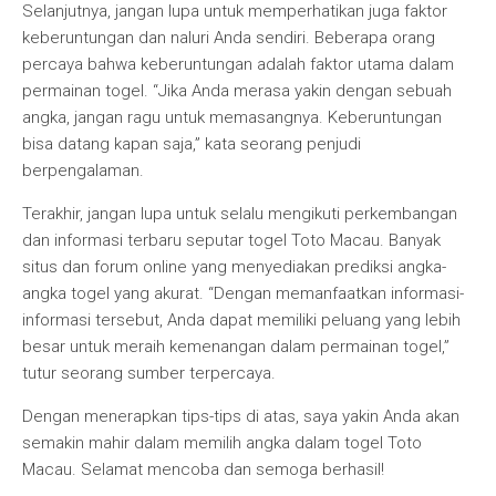
Selanjutnya, jangan lupa untuk memperhatikan juga faktor
keberuntungan dan naluri Anda sendiri. Beberapa orang
percaya bahwa keberuntungan adalah faktor utama dalam
permainan togel. “Jika Anda merasa yakin dengan sebuah
angka, jangan ragu untuk memasangnya. Keberuntungan
bisa datang kapan saja,” kata seorang penjudi
berpengalaman.
Terakhir, jangan lupa untuk selalu mengikuti perkembangan
dan informasi terbaru seputar togel Toto Macau. Banyak
situs dan forum online yang menyediakan prediksi angka-
angka togel yang akurat. “Dengan memanfaatkan informasi-
informasi tersebut, Anda dapat memiliki peluang yang lebih
besar untuk meraih kemenangan dalam permainan togel,”
tutur seorang sumber terpercaya.
Dengan menerapkan tips-tips di atas, saya yakin Anda akan
semakin mahir dalam memilih angka dalam togel Toto
Macau. Selamat mencoba dan semoga berhasil!