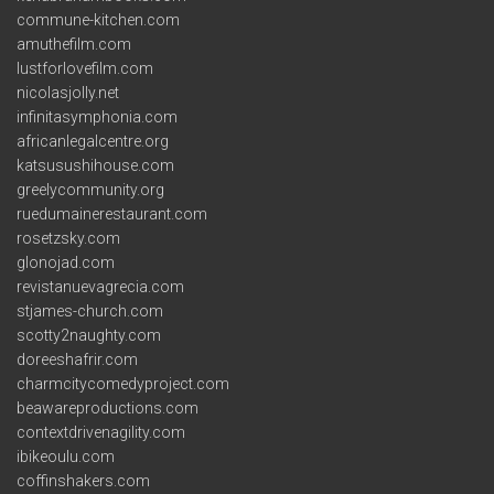
commune-kitchen.com
amuthefilm.com
lustforlovefilm.com
nicolasjolly.net
infinitasymphonia.com
africanlegalcentre.org
katsusushihouse.com
greelycommunity.org
ruedumainerestaurant.com
rosetzsky.com
glonojad.com
revistanuevagrecia.com
stjames-church.com
scotty2naughty.com
doreeshafrir.com
charmcitycomedyproject.com
beawareproductions.com
contextdrivenagility.com
ibikeoulu.com
coffinshakers.com