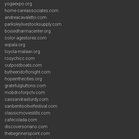
yogaexpo.org
home-careassociates.com
andreacavaletto.com
parksleylivestocksupply.com
boisedharmacenter.org
color-agestores.com
wipala.org
loyola-malawi.org
rosychicc.com
outpostboats.com
bytheendoftonight.com
hopeinthecities.org
gratefulgluttons.com
mobdroforpctv.com
cassandrasturdy.com
sanbenitoolivefestival.com
classicmoviestills.com
cafecolada.com
discoversoriano.com
thebeginnerspoint.com