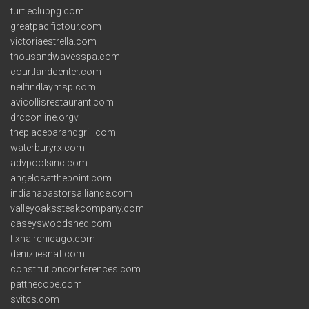
turtleclubpg.com
greatpacifictour.com
victoriaestrella.com
thousandwavesspa.com
courtlandcenter.com
neilfindlaymsp.com
avicollisrestaurant.com
drcconline.org
v
theplacebarandgrill.com
waterburyrx.com
advpoolsinc.com
angelosatthepoint.com
indianapastorsalliance.com
valleyoakssteakcompany.com
caseyswoodshed.com
fixhairchicago.com
denizliesnaf.com
constitutionconferences.com
patthecope.com
svitcs.com