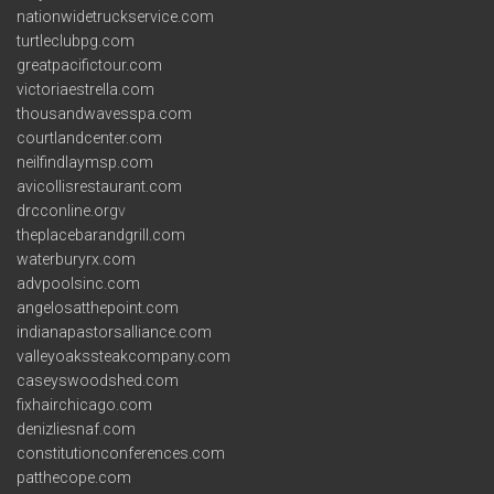
nationwidetruckservice.com
turtleclubpg.com
greatpacifictour.com
victoriaestrella.com
thousandwavesspa.com
courtlandcenter.com
neilfindlaymsp.com
avicollisrestaurant.com
drcconline.org
v
theplacebarandgrill.com
waterburyrx.com
advpoolsinc.com
angelosatthepoint.com
indianapastorsalliance.com
valleyoakssteakcompany.com
caseyswoodshed.com
fixhairchicago.com
denizliesnaf.com
constitutionconferences.com
patthecope.com