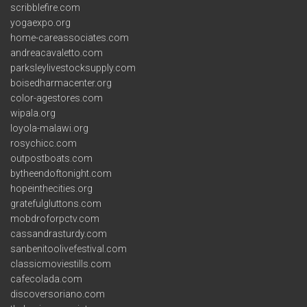
scribblefire.com
yogaexpo.org
home-careassociates.com
andreacavaletto.com
parksleylivestocksupply.com
boisedharmacenter.org
color-agestores.com
wipala.org
loyola-malawi.org
rosychicc.com
outpostboats.com
bytheendoftonight.com
hopeinthecities.org
gratefulgluttons.com
mobdroforpctv.com
cassandrasturdy.com
sanbenitoolivefestival.com
classicmoviestills.com
cafecolada.com
discoversoriano.com