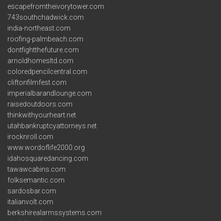
escapefromtheivorytower.com
743southchadwick.com
india-northeast.com
roofing-palmbeach.com
dontfightthefuture.com
arnoldhomesltd.com
coloredpencilcentral.com
cliftonfilmfest.com
imperialbarandlounge.com
raisedoutdoors.com
thinkwithyourheart.net
utahbankruptcyattorneys.net
irocknroll.com
www.wordoflife2000.org
idahosquaredancing.com
tawawcabins.com
folksemantic.com
sardosbar.com
italianvolt.com
berkshirealarmssystems.com