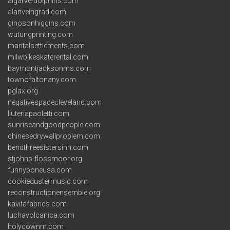
algarve-dolphins.com
alanveingrad.com
ginosonhiggins.com
wutungprinting.com
maritalsettlements.com
milwbikeskaterental.com
baymontjacksonms.com
townofaltonany.com
pglax.org
negativespacecleveland.com
liuteriapaoletti.com
sunriseandgoodpeople.com
chinesedrywallproblem.com
bendthreesistersinn.com
stjohns-flossmoor.org
funnyboneusa.com
cookiedustermusic.com
reconstructionensemble.org
kavitafabrics.com
luchavolcanica.com
holycownm.com