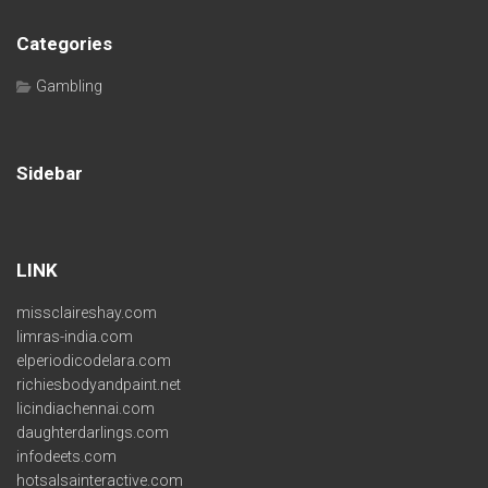
Categories
Gambling
Sidebar
LINK
missclaireshay.com
limras-india.com
elperiodicodelara.com
richiesbodyandpaint.net
licindiachennai.com
daughterdarlings.com
infodeets.com
hotsalsainteractive.com