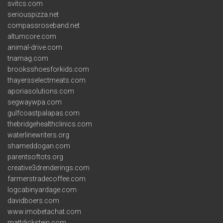
svitcs.com
seriouspizza.net
compassroseband.net
altumcore.com
animal-drive.com
tnamag.com
brooksshoesforkids.com
thayersselectmeats.com
aporiasolutions.com
segwaywpa.com
gulfcoastpalapas.com
thebridgehealthclinics.com
waterlinewriters.org
shameddogan.com
parentsoftots.org
creative3drenderings.com
farmerstradecoffee.com
logcabinyardage.com
davidboers.com
www.imobetachat.com
mattdickstein.com