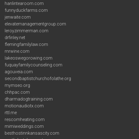
hanlintearoom.com
funnyduckfarms.com
jenwaite.com
elevatemanagementgroup.com
leroyzimmerman.com
drfinley.net
flemingfamilylaw.com
rnrwine.com
lakeoswegorowing.com
fuquayfamilycounseling.com
agouveia.com
secondbaptistchurchofolathe.org
mymseo.org
chhpac.com
dharmadogtraining.com
motionaudiotx.com
rttl.me
rescomheating.com
mimiweddings.com
besthostinnkansascity.com