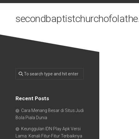
Skip
to
secondbaptistchurchofolathe
content
Recent Posts
Cara Menang Besar di Situs Judi
Bola Piala Dunia
Keunggulan IDN Play Apk Versi
Lama: Kenali Fitur-Fitur Terbaiknya