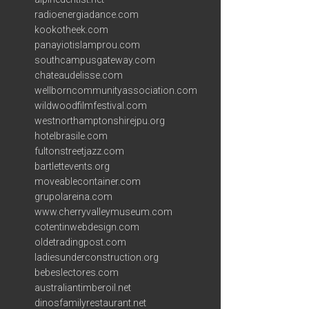
radioenergiadance.com
kookotheek.com
panayiotislamprou.com
southcampusgateway.com
chateaudelisse.com
wellborncommunityassociation.com
wildwoodfilmfestival.com
westnorthamptonshirejpu.org
hotelbrasile.com
fultonstreetjazz.com
bartlettevents.org
moveablecontainer.com
grupolareina.com
www.cherryvalleymuseum.com
cotentinwebdesign.com
oldetradingpost.com
ladiesunderconstruction.org
bebeslectores.com
australiantimberoil.net
dinosfamilyrestaurant.net