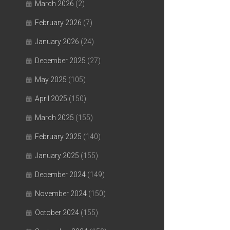
March 2026
(2)
February 2026
(7)
January 2026
(24)
December 2025
(27)
May 2025
(105)
April 2025
(150)
March 2025
(155)
February 2025
(140)
January 2025
(155)
December 2024
(149)
November 2024
(150)
October 2024
(155)