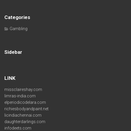
Categories
Gambling
Sidebar
LINK
missclaireshay.com
limras-india.com
elperiodicodelara.com
richiesbodyandpaint.net
licindiachennai.com
daughterdarlings.com
infodeets.com