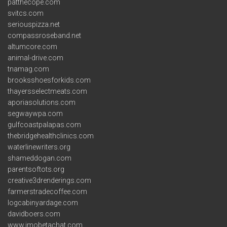
patthecope.com
svitcs.com
seriouspizza.net
compassroseband.net
altumcore.com
animal-drive.com
tnamag.com
brooksshoesforkids.com
thayersselectmeats.com
aporiasolutions.com
segwaywpa.com
gulfcoastpalapas.com
thebridgehealthclinics.com
waterlinewriters.org
shameddogan.com
parentsoftots.org
creative3drenderings.com
farmerstradecoffee.com
logcabinyardage.com
davidboers.com
www.imobetachat.com