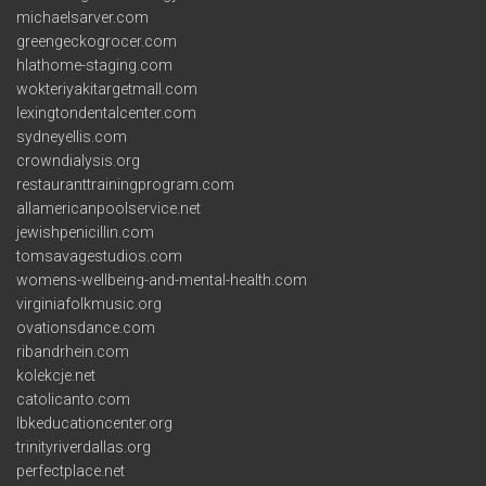
michaelsarver.com
greengeckogrocer.com
hlathome-staging.com
wokteriyakitargetmall.com
lexingtondentalcenter.com
sydneyellis.com
crowndialysis.org
restauranttrainingprogram.com
allamericanpoolservice.net
jewishpenicillin.com
tomsavagestudios.com
womens-wellbeing-and-mental-health.com
virginiafolkmusic.org
ovationsdance.com
ribandrhein.com
kolekcje.net
catolicanto.com
lbkeducationcenter.org
trinityriverdallas.org
perfectplace.net