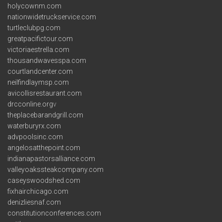
holycownm.com
nationwidetruckservice.com
turtleclubpg.com
greatpacifictour.com
victoriaestrella.com
thousandwavesspa.com
courtlandcenter.com
neilfindlaymsp.com
avicollisrestaurant.com
drcconline.org
v
theplacebarandgrill.com
waterburyrx.com
advpoolsinc.com
angelosatthepoint.com
indianapastorsalliance.com
valleyoakssteakcompany.com
caseyswoodshed.com
fixhairchicago.com
denizliesnaf.com
constitutionconferences.com