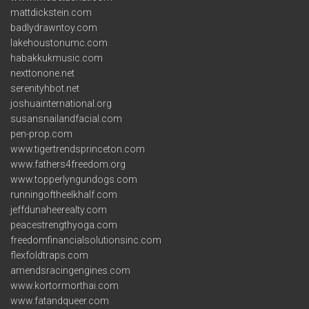
mattdickstein.com
badlydrawntoy.com
lakehoustonumc.com
habakkukmusic.com
nexttonone.net
serenityhbot.net
joshuainternational.org
susansnailandfacial.com
pen-prop.com
www.tigertrendsprinceton.com
www.fathers4freedom.org
www.topperlyngundogs.com
runningoftheelkhalf.com
jeffdunaheerealty.com
peacestrengthyoga.com
freedomfinancialsolutionsinc.com
flexfoldtraps.com
amendsracingengines.com
www.kortormorthai.com
www.fatandqueer.com