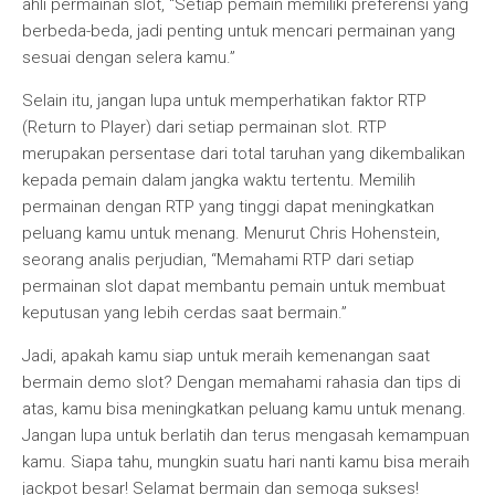
ahli permainan slot, “Setiap pemain memiliki preferensi yang
berbeda-beda, jadi penting untuk mencari permainan yang
sesuai dengan selera kamu.”
Selain itu, jangan lupa untuk memperhatikan faktor RTP
(Return to Player) dari setiap permainan slot. RTP
merupakan persentase dari total taruhan yang dikembalikan
kepada pemain dalam jangka waktu tertentu. Memilih
permainan dengan RTP yang tinggi dapat meningkatkan
peluang kamu untuk menang. Menurut Chris Hohenstein,
seorang analis perjudian, “Memahami RTP dari setiap
permainan slot dapat membantu pemain untuk membuat
keputusan yang lebih cerdas saat bermain.”
Jadi, apakah kamu siap untuk meraih kemenangan saat
bermain demo slot? Dengan memahami rahasia dan tips di
atas, kamu bisa meningkatkan peluang kamu untuk menang.
Jangan lupa untuk berlatih dan terus mengasah kemampuan
kamu. Siapa tahu, mungkin suatu hari nanti kamu bisa meraih
jackpot besar! Selamat bermain dan semoga sukses!