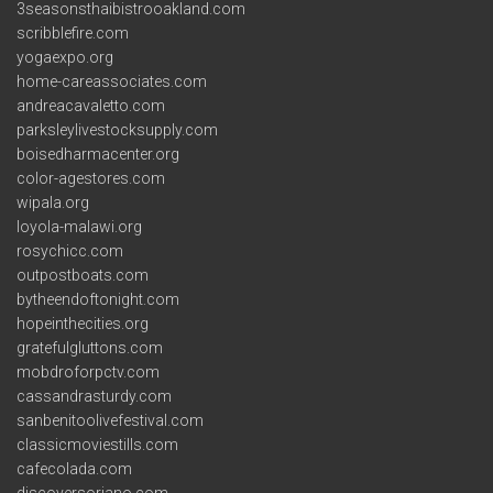
3seasonsthaibistrooakland.com
scribblefire.com
yogaexpo.org
home-careassociates.com
andreacavaletto.com
parksleylivestocksupply.com
boisedharmacenter.org
color-agestores.com
wipala.org
loyola-malawi.org
rosychicc.com
outpostboats.com
bytheendoftonight.com
hopeinthecities.org
gratefulgluttons.com
mobdroforpctv.com
cassandrasturdy.com
sanbenitoolivefestival.com
classicmoviestills.com
cafecolada.com
discoversoriano.com