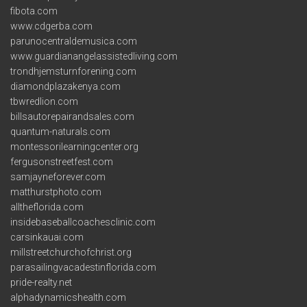
fibota.com
www.cdgerba.com
parunocentraldemusica.com
www.guardianangelassistedliving.com
trondhjemsturnforening.com
diamondplazakenya.com
tbwredlion.com
billsautorepairandsales.com
quantum-naturals.com
montessorilearningcenter.org
fergusonstreetfest.com
samjayneforever.com
matthurstphoto.com
alltheflorida.com
insidebaseballcoachesclinic.com
carsinkauai.com
millstreetchurchofchrist.org
parasailingvacadestinflorida.com
pride-realty.net
alphadynamicshealth.com