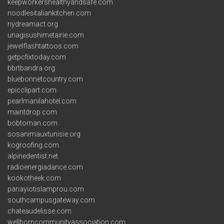
keepworkershealthyandsafe.com
noodlesitaliankitchen.com
nydreamact.org
unagisushimetairie.com
jewelflashtattoos.com
getpcfixtoday.com
bbrtbandra.org
bluebonnetcountry.com
epicclipart.com
pearlmanilahotel.com
maintdrop.com
bobtoman.com
sosanimauxtunisie.org
kogroofing.com
alpinedentist.net
radioenergiadance.com
kookotheek.com
panayiotislamprou.com
southcampusgateway.com
chateaudelisse.com
wellborncommunityassociation.com