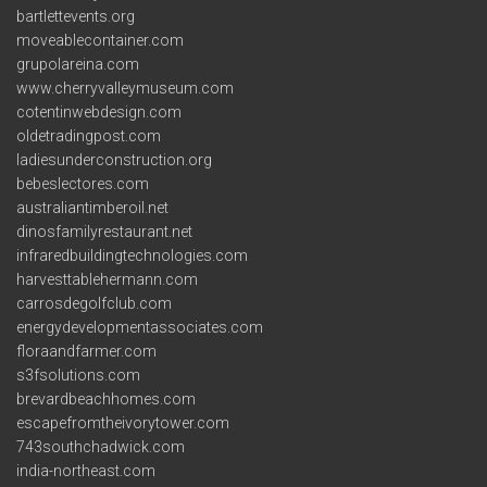
bartlettevents.org
moveablecontainer.com
grupolareina.com
www.cherryvalleymuseum.com
cotentinwebdesign.com
oldetradingpost.com
ladiesunderconstruction.org
bebeslectores.com
australiantimberoil.net
dinosfamilyrestaurant.net
infraredbuildingtechnologies.com
harvesttablehermann.com
carrosdegolfclub.com
energydevelopmentassociates.com
floraandfarmer.com
s3fsolutions.com
brevardbeachhomes.com
escapefromtheivorytower.com
743southchadwick.com
india-northeast.com