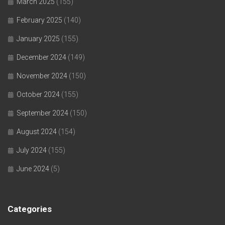
March 2025
(155)
February 2025
(140)
January 2025
(155)
December 2024
(149)
November 2024
(150)
October 2024
(155)
September 2024
(150)
August 2024
(154)
July 2024
(155)
June 2024
(5)
Categories