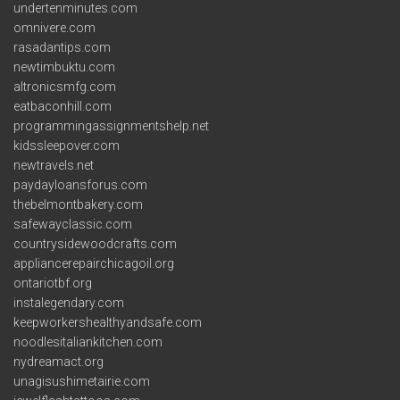
undertenminutes.com
omnivere.com
rasadantips.com
newtimbuktu.com
altronicsmfg.com
eatbaconhill.com
programmingassignmentshelp.net
kidssleepover.com
newtravels.net
paydayloansforus.com
thebelmontbakery.com
safewayclassic.com
countrysidewoodcrafts.com
appliancerepairchicagoil.org
ontariotbf.org
instalegendary.com
keepworkershealthyandsafe.com
noodlesitaliankitchen.com
nydreamact.org
unagisushimetairie.com