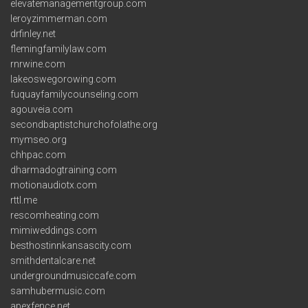
elevatemanagementgroup.com
leroyzimmerman.com
drfinley.net
flemingfamilylaw.com
rnrwine.com
lakeoswegorowing.com
fuquayfamilycounseling.com
agouveia.com
secondbaptistchurchofolathe.org
mymseo.org
chhpac.com
dharmadogtraining.com
motionaudiotx.com
rttl.me
rescomheating.com
mimiweddings.com
besthostinnkansascity.com
smithdentalcare.net
undergroundmusiccafe.com
samhubermusic.com
apexfence.net