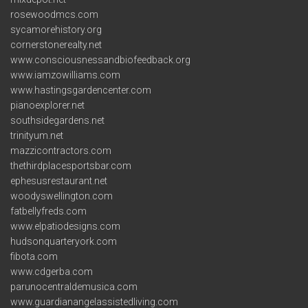
rosewoodmcs.com
sycamorehistory.org
cornerstonerealty.net
www.consciousnessandbiofeedback.org
www.iamzowilliams.com
www.hastingsgardencenter.com
pianoexplorer.net
southsidegardens.net
trinityum.net
mazzicontractors.com
thethirdplacesportsbar.com
ephesusrestaurant.net
woodyswellington.com
fatbellyfreds.com
www.elpatiodesigns.com
hudsonquarteryork.com
fibota.com
www.cdgerba.com
parunocentraldemusica.com
www.guardianangelassistedliving.com