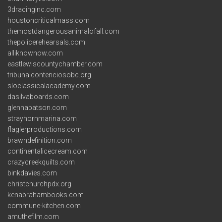
3dracinginc.com
houstoncriticalmass.com
themostdangerousanimalofall.com
thepolicerehearsals.com
alliknownow.com
eastlewiscountychamber.com
tribunalcontenciosobc.org
sloclassicalacademy.com
dasilvaboards.com
glennabatson.com
strayhornmarina.com
flaglerproductions.com
brawndefinition.com
continentalicecream.com
crazycreekquilts.com
binkdavies.com
christchurchpdx.org
kenabrahambooks.com
commune-kitchen.com
amuthefilm.com