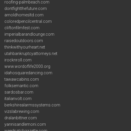
roofing-palmbeach.com
dontfightthefuture.com
arnoldhomesltd.com
coloredpencilcentral.com
cliftonfilmfest.com
imperialbarandlounge.com
raisedoutdoors.com
thinkwithyourheart.net
utahbankruptcyattorneys.net
irocknroll.com
www.wordoflife2000.org
idahosquaredancing.com
tawawcabins.com
folksemantic.com
sardosbar.com
italianvolt.com
berkshirealarmssystems.com
vizslabrewing.com
dralanbittner.com
yannisandlemoni.com
weedpatchgazette.com