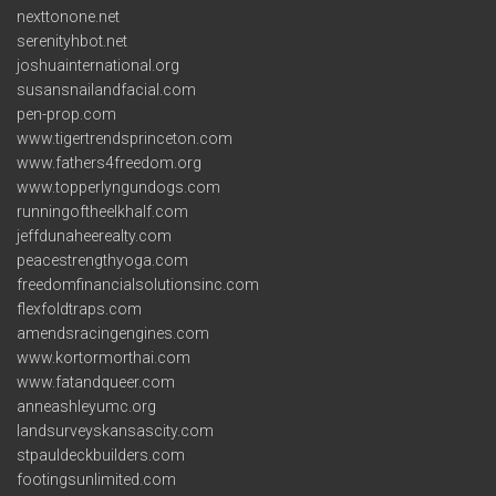
nexttonone.net
serenityhbot.net
joshuainternational.org
susansnailandfacial.com
pen-prop.com
www.tigertrendsprinceton.com
www.fathers4freedom.org
www.topperlyngundogs.com
runningoftheelkhalf.com
jeffdunaheerealty.com
peacestrengthyoga.com
freedomfinancialsolutionsinc.com
flexfoldtraps.com
amendsracingengines.com
www.kortormorthai.com
www.fatandqueer.com
anneashleyumc.org
landsurveyskansascity.com
stpauldeckbuilders.com
footingsunlimited.com