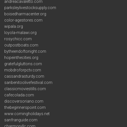
andreacavaletto.com
parksleylivestocksupply.com
boisedharmacenter.org
color-agestores.com
wipala.org
loyola-malawi.org
rosychicc.com
outpostboats.com
bytheendoftonight.com
hopeinthecities.org
gratefulgluttons.com
mobdroforpctv.com
cassandrasturdy.com
sanbenitoolivefestival.com
classicmoviestills.com
cafecolada.com
discoversoriano.com
thebeginnerspoint.com
www.comingholidays.net
sanfranguide.com
charmoryllc.com