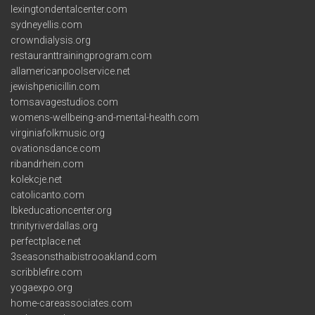
lexingtondentalcenter.com
sydneyellis.com
crowndialysis.org
restauranttrainingprogram.com
allamericanpoolservice.net
jewishpenicillin.com
tomsavagestudios.com
womens-wellbeing-and-mental-health.com
virginiafolkmusic.org
ovationsdance.com
ribandrhein.com
kolekcje.net
catolicanto.com
lbkeducationcenter.org
trinityriverdallas.org
perfectplace.net
3seasonsthaibistrooakland.com
scribblefire.com
yogaexpo.org
home-careassociates.com