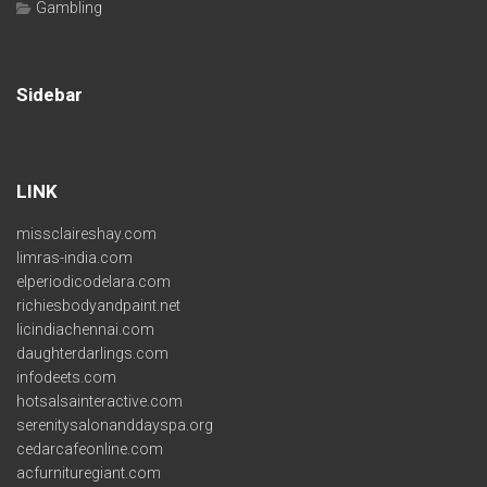
Gambling
Sidebar
LINK
missclaireshay.com
limras-india.com
elperiodicodelara.com
richiesbodyandpaint.net
licindiachennai.com
daughterdarlings.com
infodeets.com
hotsalsainteractive.com
serenitysalonanddayspa.org
cedarcafeonline.com
acfurnituregiant.com