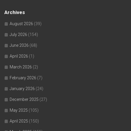
Archives
August 2026
(39)
July 2026
(154)
June 2026
(68)
April 2026
(1)
March 2026
(2)
February 2026
(7)
January 2026
(24)
December 2025
(27)
May 2025
(105)
April 2025
(150)