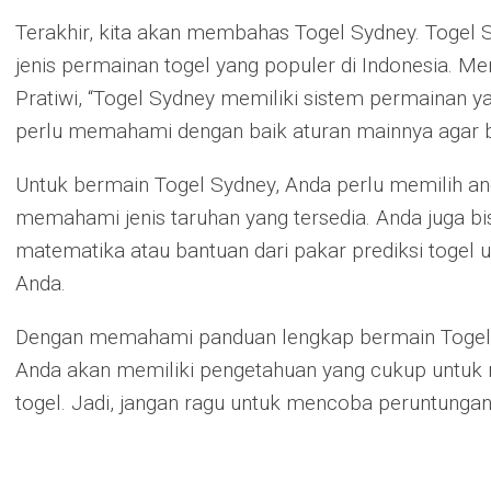
Terakhir, kita akan membahas Togel Sydney. Togel 
jenis permainan togel yang populer di Indonesia. Me
Pratiwi, “Togel Sydney memiliki sistem permainan
perlu memahami dengan baik aturan mainnya agar 
Untuk bermain Togel Sydney, Anda perlu memilih a
memahami jenis taruhan yang tersedia. Anda juga 
matematika atau bantuan dari pakar prediksi togel
Anda.
Dengan memahami panduan lengkap bermain Togel 
Anda akan memiliki pengetahuan yang cukup untu
togel. Jadi, jangan ragu untuk mencoba peruntunga