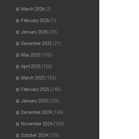
March 2026
(2)
February 2026
(7)
January 2026
(24)
December 2025
(27)
May 2025
(105)
April 2025
(150)
March 2025
(155)
February 2025
(140)
January 2025
(155)
December 2024
(149)
November 2024
(150)
October 2024
(155)