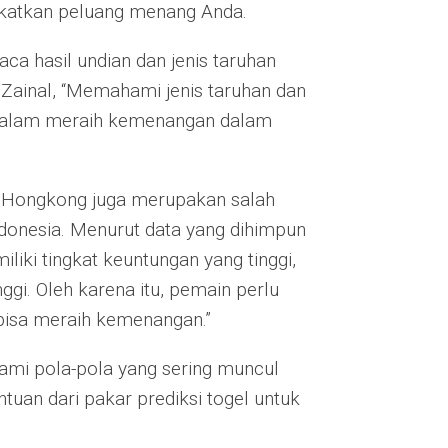
ngkatkan peluang menang Anda.
a hasil undian dan jenis taruhan
 Zainal, “Memahami jenis taruhan dan
dalam meraih kemenangan dalam
el Hongkong juga merupakan salah
ndonesia. Menurut data yang dihimpun
liki tingkat keuntungan yang tinggi,
ggi. Oleh karena itu, pemain perlu
bisa meraih kemenangan.”
mi pola-pola yang sering muncul
tuan dari pakar prediksi togel untuk