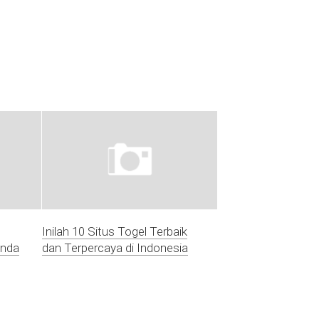
Inilah 10 Situs Togel Terbaik
Anda
dan Terpercaya di Indonesia