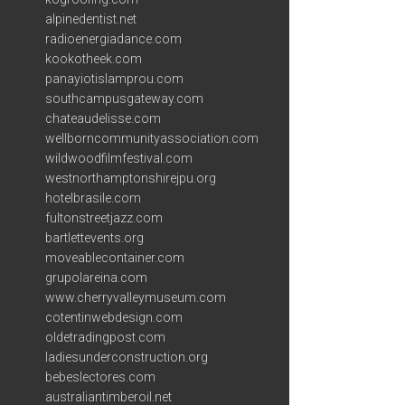
alpinedentist.net
radioenergiadance.com
kookotheek.com
panayiotislamprou.com
southcampusgateway.com
chateaudelisse.com
wellborncommunityassociation.com
wildwoodfilmfestival.com
westnorthamptonshirejpu.org
hotelbrasile.com
fultonstreetjazz.com
bartlettevents.org
moveablecontainer.com
grupolareina.com
www.cherryvalleymuseum.com
cotentinwebdesign.com
oldetradingpost.com
ladiesunderconstruction.org
bebeslectores.com
australiantimberoil.net