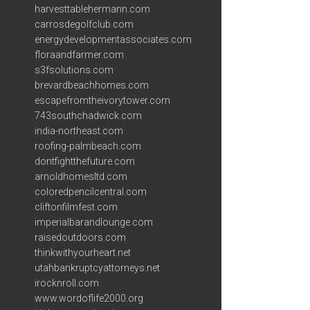
harvesttablehermann.com
carrosdegolfclub.com
energydevelopmentassociates.com
floraandfarmer.com
s3fsolutions.com
brevardbeachhomes.com
escapefromtheivorytower.com
743southchadwick.com
india-northeast.com
roofing-palmbeach.com
dontfightthefuture.com
arnoldhomesltd.com
coloredpencilcentral.com
cliftonfilmfest.com
imperialbarandlounge.com
raisedoutdoors.com
thinkwithyourheart.net
utahbankruptcyattorneys.net
irocknroll.com
www.wordoflife2000.org