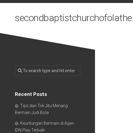
Skip
to
secondbaptistchurchofolathe
content
Recent Posts
Tips dan Trik Jitu Menang
Bermain Judi Bola
Keuntungan Bermain di Agen
IDN Play Terbaik