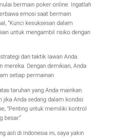
ulai bermain poker online. Ingatlah
 terbawa emosi saat bermain.
al, “Kunci kesuksesan dalam
nian untuk mengambil risiko dengan
trategi dan taktik lawan Anda.
an mereka. Dengan demikian, Anda
am setiap permainan.
atas taruhan yang Anda mainkan.
n jika Anda sedang dalam kondisi
e, “Penting untuk memiliki kontrol
g besar.”
asli di Indonesia ini, saya yakin