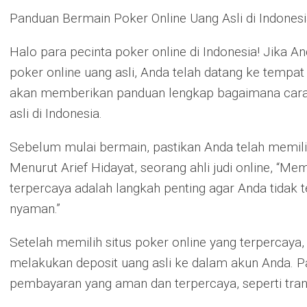
Panduan Bermain Poker Online Uang Asli di Indones
Halo para pecinta poker online di Indonesia! Jika
poker online uang asli, Anda telah datang ke tempat y
akan memberikan panduan lengkap bagaimana cara
asli di Indonesia.
Sebelum mulai bermain, pastikan Anda telah memilih
Menurut Arief Hidayat, seorang ahli judi online, “Mem
terpercaya adalah langkah penting agar Anda tidak 
nyaman.”
Setelah memilih situs poker online yang terpercaya,
melakukan deposit uang asli ke dalam akun Anda.
pembayaran yang aman dan terpercaya, seperti trans