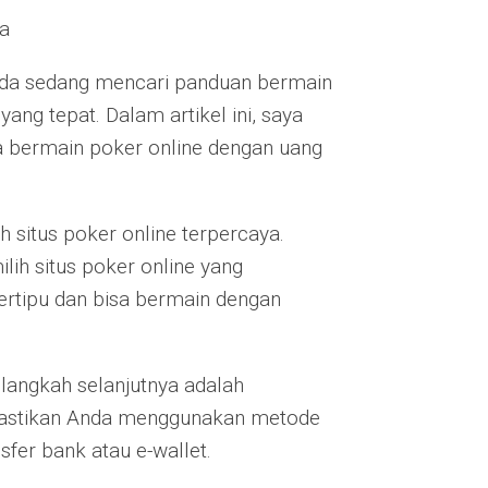
ia
 Anda sedang mencari panduan bermain
ang tepat. Dalam artikel ini, saya
 bermain poker online dengan uang
 situs poker online terpercaya.
ilih situs poker online yang
tertipu dan bisa bermain dengan
 langkah selanjutnya adalah
 Pastikan Anda menggunakan metode
fer bank atau e-wallet.