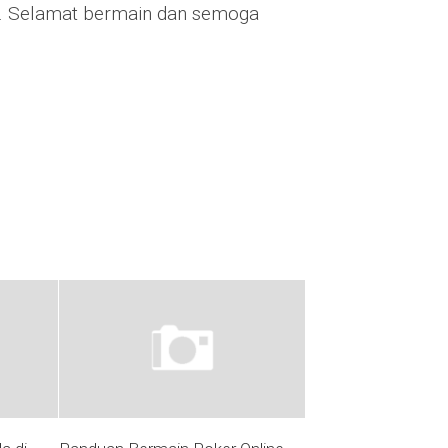
s. Selamat bermain dan semoga