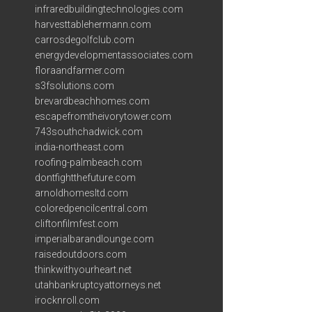
infraredbuildingtechnologies.com
harvesttablehermann.com
carrosdegolfclub.com
energydevelopmentassociates.com
floraandfarmer.com
s3fsolutions.com
brevardbeachhomes.com
escapefromtheivorytower.com
743southchadwick.com
india-northeast.com
roofing-palmbeach.com
dontfightthefuture.com
arnoldhomesltd.com
coloredpencilcentral.com
cliftonfilmfest.com
imperialbarandlounge.com
raisedoutdoors.com
thinkwithyourheart.net
utahbankruptcyattorneys.net
irocknroll.com