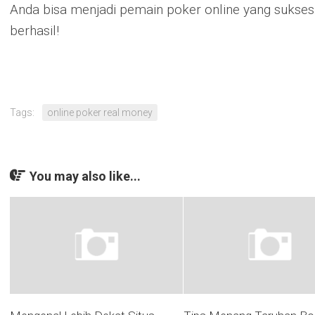
Anda bisa menjadi pemain poker online yang sukse
berhasil!
Tags:
online poker real money
You may also like...