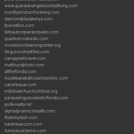
www.guardianangelassistedliving.com
trondhjemsturnforening.com
diamondplazakenya.com
tbwredlion.com
billsautorepairandsales.com
quantum-naturals.com
montessorilearningcenter.org
fergusonstreetfest.com
samjayneforever.com
matthurstphoto.com
alltheflorida.com
insidebaseballcoachesclinic.com
carsinkauai.com
millstreetchurchofchrist.org
parasailingvacadestinflorida.com
pride-realty.net
alphadynamicshealth.com
flutterbylash.com
hanlintearoom.com
funnyduckfarms.com