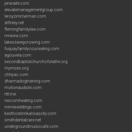
jenwaite.com
elevatemanagementgroup.com
leroyzimmerman.com
drfinley.net
flemingfamilylaw.com
rnrwine.com
lakeoswegorowing.com
fuquayfamilycounseling.com
agouveia.com
secondbaptistchurchofolathe.org
mymseo.org
chhpac.com
dharmadogtraining.com
motionaudiotx.com
rttl.me
rescomheating.com
mimiweddings.com
besthostinnkansascity.com
smithdentalcare.net
undergroundmusiccafe.com