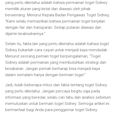
yang perlu diketahui adalah bahwa permainan togel Sidney
memiliki aturan yang ketat dan diawasi oleh pihak
berwenang. Menurut Kepala Badan Pengawas Togel Sidney,
“Kami selalu memastikan bahwa permainan togel berjalan
dengan fair dan transparan. Setiap putaran diawasi dan
dijamin keabsahannya.”
Selain itu, fakta lain yang perlu diketahui adalah bahwa togel
Sidney bukanlah cara cepat untuk menjadi kaya mendadak.
Menurut seorang pemain togel berpengalaman, “Togel
Sidney adalah permainan yang membutuhkan strategi dan
kesabaran. Jangan pernah berharap bisa menjadi kaya
dalam semalam hanya dengan bermain togel.”
Jadi, itulah beberapa mitos dan fakta tentang togel Sidney
yang perlu diketahui. Jangan percaya begitu saja pada
informasi yang beredar, selalu cari tahu dan analisis sebelum
memutuskan untuk bermain togel Sidney. Semoga artikel ini
bermanfaat bagi Anda para penggemar togel Sidney.