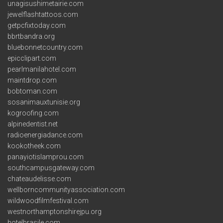
unagisushimetairie.com
jewelflashtattoos.com
getpcfixtoday.com
bbrtbandra.org
bluebonnetcountry.com
epicclipart.com
pearlmanilahotel.com
maintdrop.com
bobtoman.com
sosanimauxtunisie.org
kogroofing.com
alpinedentist.net
radioenergiadance.com
kookotheek.com
panayiotislamprou.com
southcampusgateway.com
chateaudelisse.com
wellborncommunityassociation.com
wildwoodfilmfestival.com
westnorthamptonshirejpu.org
hotelbrasile.com