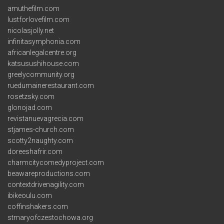
amuthefilm.com
lustforlovefilm.com
nicolasjolly.net
infinitasymphonia.com
africanlegalcentre.org
katsusushihouse.com
greelycommunity.org
ruedumainerestaurant.com
rosetzsky.com
glonojad.com
revistanuevagrecia.com
stjames-church.com
scotty2naughty.com
doreeshafrir.com
charmcitycomedyproject.com
beawareproductions.com
contextdrivenagility.com
ibikeoulu.com
coffinshakers.com
stmaryofczestochowa.org