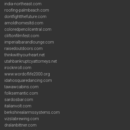
india-northeast.com
roofing-palmbeach.com
dontfightthefuture.com
arnoldhomesltd.com
coloredpencilcentral.com
cliftonfilmfest.com
imperialbarandlounge.com
raisedoutdoors.com
thinkwithyourheart.net
utahbankruptcyattorneys.net
irocknroll.com
www.wordoflife2000.org
idahosquaredancing.com
tawawcabins.com
folksemantic.com
sardosbar.com
italianvolt.com
berkshirealarmssystems.com
vizslabrewing.com
dralanbittner.com