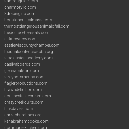
sanfranguide.com
charmoryllc.com
3dracinginc.com
houstoncriticalmass.com
themostdangerousanimalofall.com
thepolicerehearsals.com
alliknownow.com
eastlewiscountychamber.com
tribunalcontenciosobc.org
sloclassicalacademy.com
dasilvaboards.com
glennabatson.com
strayhornmarina.com
flaglerproductions.com
brawndefinition.com
continentalicecream.com
crazycreekquilts.com
binkdavies.com
christchurchpdx.org
kenabrahambooks.com
commune-kitchen.com