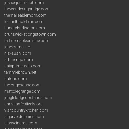
justicejudifrench.com
thewanderingbridge.com
themalleablemom.com
kennethcoletime.com
hungryburlington.com
brunswickatlongstown.com
tartinemaplecuisine.com
janekramer.net
nizi-sushi.com
art-mengo.com
gaiaprimeradio.com
tammiebrown.net
dutonc.com
thelongescape.com
mattolegrange.com
junglelodgecostarica.com
christianfestivals.org
visitcountrykitchen.com
algarve-dolphins.com
alanveingrad.com