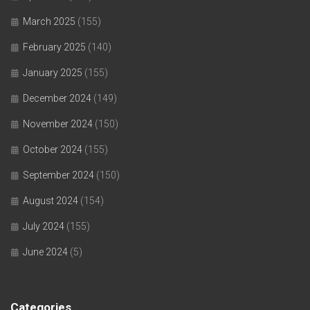
March 2025
(155)
February 2025
(140)
January 2025
(155)
December 2024
(149)
November 2024
(150)
October 2024
(155)
September 2024
(150)
August 2024
(154)
July 2024
(155)
June 2024
(5)
Categories